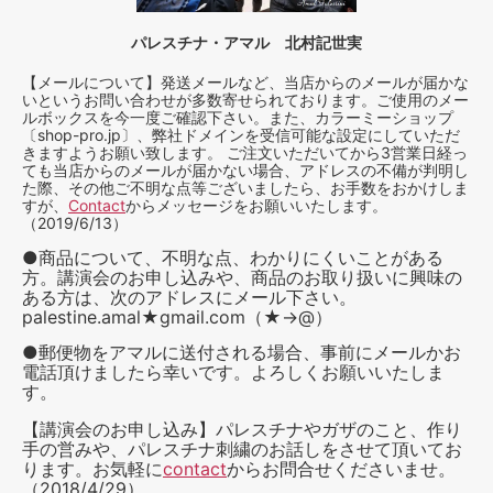
パレスチナ・アマル 北村記世実
【メールについて】発送メールなど、当店からのメールが届かな
いというお問い合わせが多数寄せられております。ご使用のメー
ルボックスを今一度ご確認下さい。また、カラーミーショップ
〔shop-pro.jp〕、弊社ドメインを受信可能な設定にしていただ
きますようお願い致します。 ご注文いただいてから3営業日経っ
ても当店からのメールが届かない場合、アドレスの不備が判明し
た際、その他ご不明な点等ございましたら、お手数をおかけしま
すが、
Contact
からメッセージをお願いいたします。
（2019/6/13）
●商品について、不明な点、わかりにくいことがある
方。講演会のお申し込みや、商品のお取り扱いに興味の
ある方は、次のアドレスにメール下さい。
palestine.amal★gmail.com（★→@）
●郵便物をアマルに送付される場合、事前にメールかお
電話頂けましたら幸いです。よろしくお願いいたしま
す。
【講演会のお申し込み】パレスチナやガザのこと、作り
手の営みや、パレスチナ刺繍のお話しをさせて頂いてお
ります。お気軽に
contact
からお問合せくださいませ。
（2018/4/29）